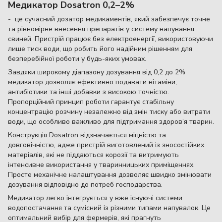
Медикатор Dosatron 0,2–2%
- це сучасний дозатор медикаментів, який забезпечує точне
та рівномірне внесення препаратів у систему напування
свиней. Пристрій працює без електроенергії, використовуючи
лише тиск води, що робить його надійним рішенням для
безперебійної роботи у будь-яких умовах.
Завдяки широкому діапазону дозування від 0,2 до 2%
медикатор дозволяє ефективно подавати вітаміни,
антибіотики та інші добавки з високою точністю.
Пропорційний принцип роботи гарантує стабільну
концентрацію розчину незалежно від змін тиску або витрати
води, що особливо важливо для підтримання здоров’я тварин.
Конструкція Dosatron відзначається міцністю та
довговічністю, адже пристрій виготовлений із зносостійких
матеріалів, які не піддаються корозії та витримують
інтенсивне використання у тваринницьких приміщеннях.
Просте механічне налаштування дозволяє швидко змінювати
дозування відповідно до потреб господарства.
Медикатор легко інтегрується у вже існуючі системи
водопостачання та сумісний із різними типами напувалок. Це
оптимальний вибір для фермерів, які прагнуть