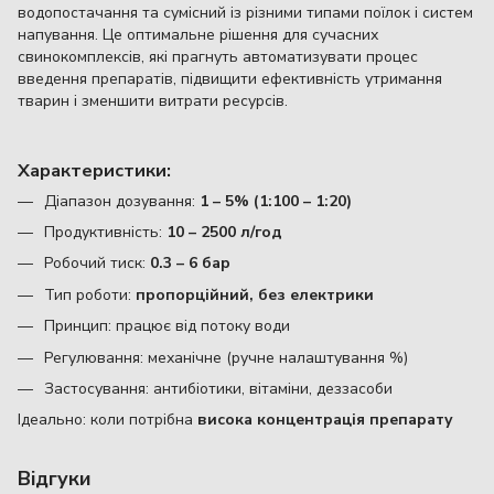
водопостачання та сумісний із різними типами поїлок і систем
напування. Це оптимальне рішення для сучасних
свинокомплексів, які прагнуть автоматизувати процес
введення препаратів, підвищити ефективність утримання
тварин і зменшити витрати ресурсів.
Характеристики:
Діапазон дозування:
1 – 5% (1:100 – 1:20)
Продуктивність:
10 – 2500 л/год
Робочий тиск:
0.3 – 6 бар
Тип роботи:
пропорційний, без електрики
Принцип: працює від потоку води
Регулювання: механічне (ручне налаштування %)
Застосування: антибіотики, вітаміни, деззасоби
Ідеально: коли потрібна
висока концентрація препарату
Відгуки