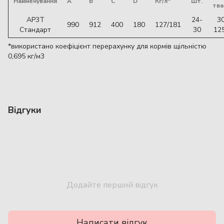
Найменування
A
B
C
D
Кг/л*
Шт.
тва
AP3T
24-
30
990
912
400
180
127/181
Стандарт
30
125
*використано коефіцієнт перерахунку для кормів щільністю
0,695 кг/м3
Відгуки
Додайте перший відгук
Написати відгук