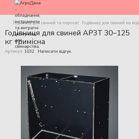
Годівниці для свиней та поросят
Годівниці для свиней на від
Годівниця для свиней AP3T 30–125
кг тримісна
Артикул:
1032
Написати відгук