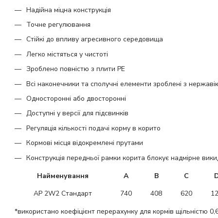
Надійна міцна конструкція
Точне регулювання
Стійкі до впливу агресивного середовища
Легко містяться у чистоті
Зроблено повністю з плити РЕ
Всі наконечники та сполучні елементи зроблені з нержавію
Односторонні або двосторонні
Доступні у версії для підсвинків
Регуляція кількості подачі корму в корито
Кормові місця відокремлені прутами
Конструкція передньої рамки корита блокує надмірне вик
Найменування
A
B
C
AP 2W2 Стандарт
740
408
620
1
*використано коефіцієнт перерахунку для кормів щільністю 0,