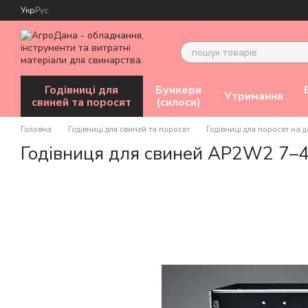
Перейти до основного контенту
Укр
Рус
Годівниці для
Бункери
Утримання
свиней та поросят
(силоси)
Головна
Годівниці для свиней та поросят
Годівниці для поросят на
Годівниця для свиней AP2W2 7–4