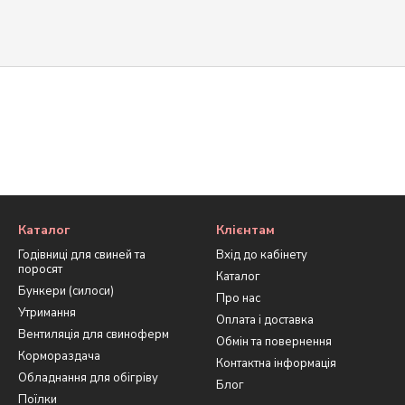
Каталог
Клієнтам
Годівниці для свиней та
Вхід до кабінету
поросят
Каталог
Бункери (силоси)
Про нас
Утримання
Оплата і доставка
Вентиляція для свиноферм
Обмін та повернення
Кормораздача
Контактна інформація
Обладнання для обігріву
Блог
Поїлки