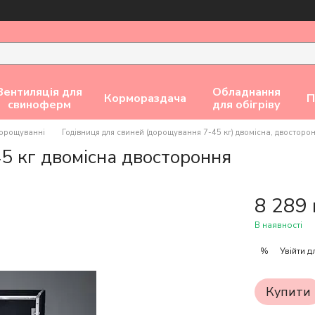
Вентиляція для
Обладнання
Кормораздача
П
свиноферм
для обігріву
 дорощуванні
Годівниця для свиней (дорощування 7-45 кг) двомісна, двостор
5 кг двомісна двостороння
8 289 
В наявності
Увійти
дл
%
Купити