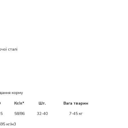
чої сталі
идання корму
D
Кг/л*
Шт.
Вага тварин
25
58/86
32-40
7-45 кг
695 кг/м3