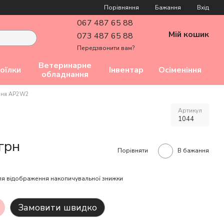
Порівняння
Бажання
Вхід
067 487 65 88
Мій кошик
073 487 65 88
Передзвонити вам?
Ветеринарне
оїлки
Інвентар
Осіменіння
обладнання
оння AP2W2
Артикул
1044
грн
Порівняти
В бажання
я відображення накопичувальної знижки
Замовити швидко