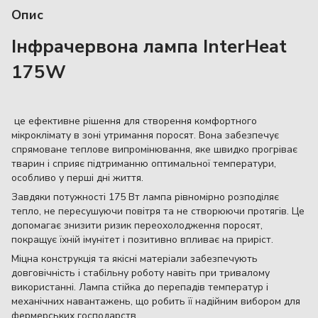
Опис
Інфрачервона лампа InterHeat
175W
це ефективне рішення для створення комфортного
мікроклімату в зоні утримання поросят. Вона забезпечує
спрямоване теплове випромінювання, яке швидко прогріває
тварин і сприяє підтриманню оптимальної температури,
особливо у перші дні життя.
Завдяки потужності 175 Вт лампа рівномірно розподіляє
тепло, не пересушуючи повітря та не створюючи протягів. Це
допомагає знизити ризик переохолодження поросят,
покращує їхній імунітет і позитивно впливає на приріст.
Міцна конструкція та якісні матеріали забезпечують
довговічність і стабільну роботу навіть при тривалому
використанні. Лампа стійка до перепадів температур і
механічних навантажень, що робить її надійним вибором для
фермерських господарств.