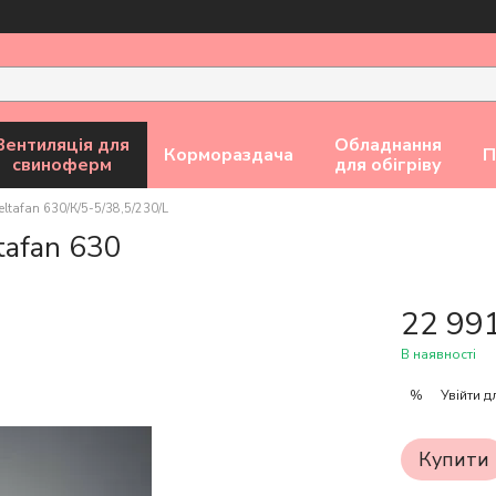
Вентиляція для
Обладнання
Кормораздача
П
свиноферм
для обігріву
tafan 630/К/5-5/38,5/230/L
tafan 630
22 99
В наявності
Увійти
дл
%
Купити