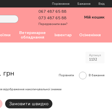
Порівняння
Бажання
Вхід
067 487 65 88
Мій кошик
073 487 65 88
Передзвонити вам?
Ветеринарне
оїлки
Інвентар
Осіменіння
обладнання
Артикул
1132
1 грн
Порівняти
В бажання
я відображення накопичувальної знижки
Замовити швидко