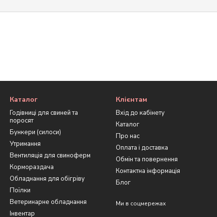
Каталог
Клієнтам
Годівниці для свиней та
Вхід до кабінету
поросят
Каталог
Бункери (силоси)
Про нас
Утримання
Оплата і доставка
Вентиляція для свиноферм
Обмін та повернення
Кормораздача
Контактна інформація
Обладнання для обігріву
Блог
Поїлки
Ветеринарне обладнання
Ми в соцмережах
Інвентар