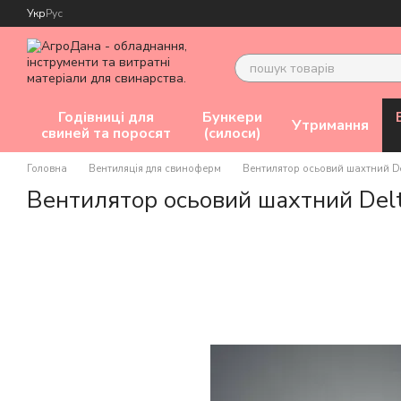
Перейти до основного контенту
Укр
Рус
Годівниці для
Бункери
Утримання
свиней та поросят
(силоси)
Головна
Вентиляція для свиноферм
Вентилятор осьовий шахтний Del
Вентилятор осьовий шахтний Del