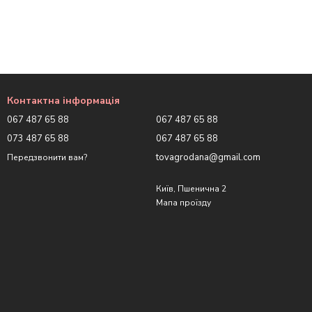
Контактна інформація
067 487 65 88
067 487 65 88
073 487 65 88
067 487 65 88
tovagrodana@gmail.com
Передзвонити вам?
Київ, Пшенична 2
Мапа проїзду