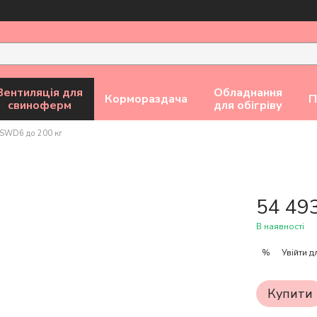
Вентиляція для
Обладнання
Кормораздача
П
свиноферм
для обігріву
SWD6 до 200 кг
54 49
В наявності
Увійти
дл
%
Купити