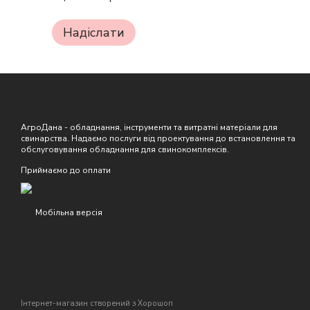
Надіслати
АгроДана - обладнання, інструменти та витратні матеріали для
свинарства. Надаємо послуги від проектування до встановлення та
обслуговування обладнання для свинокомплексів.
Приймаємо до оплати
Мобільна версія
Інтернет-магазин створений з Хорошоп