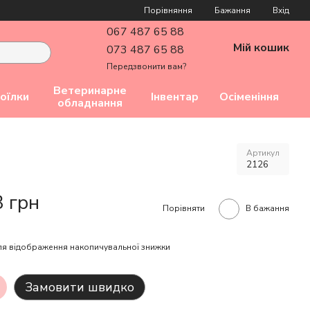
Порівняння
Бажання
Вхід
067 487 65 88
Мій кошик
073 487 65 88
Передзвонити вам?
Ветеринарне
оїлки
Інвентар
Осіменіння
обладнання
Артикул
2126
3 грн
Порівняти
В бажання
я відображення накопичувальної знижки
Замовити швидко