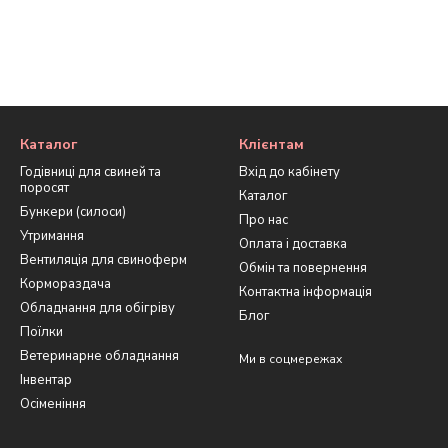
Каталог
Клієнтам
Годівниці для свиней та
Вхід до кабінету
поросят
Каталог
Бункери (силоси)
Про нас
Утримання
Оплата і доставка
Вентиляція для свиноферм
Обмін та повернення
Кормораздача
Контактна інформація
Обладнання для обігріву
Блог
Поїлки
Ветеринарне обладнання
Ми в соцмережах
Інвентар
Осіменіння