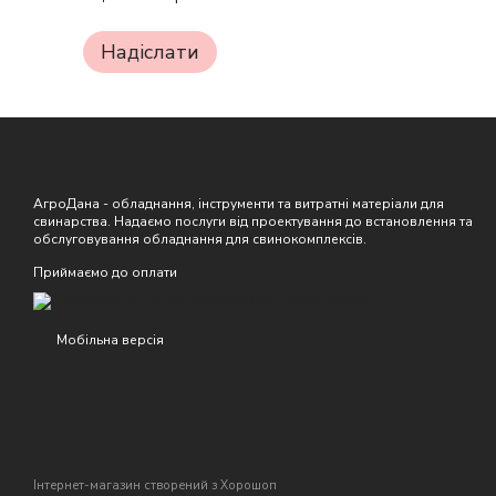
Надіслати
АгроДана - обладнання, інструменти та витратні матеріали для
свинарства. Надаємо послуги від проектування до встановлення та
обслуговування обладнання для свинокомплексів.
Приймаємо до оплати
Мобільна версія
Інтернет-магазин створений з Хорошоп