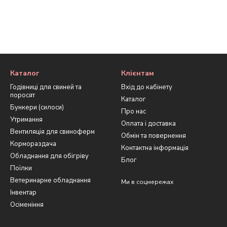
Каталог
Клієнтам
Годівниці для свиней та
Вхід до кабінету
поросят
Каталог
Бункери (силоси)
Про нас
Утримання
Оплата і доставка
Вентиляція для свиноферм
Обмін та повернення
Кормораздача
Контактна інформація
Обладнання для обігріву
Блог
Поїлки
Ветеринарне обладнання
Ми в соцмережах
Інвентар
Осіменіння