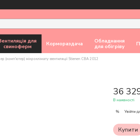
Вентиляція для
Обладнання
Кормораздача
П
свиноферм
для обігріву
ер (комп'ютер) мікроклімату-вентиляції Stienen CBA 2012
36 32
В наявності
Увійти
дл
%
Купити