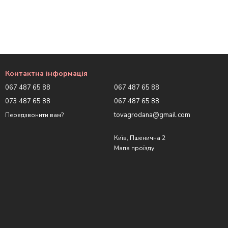
Контактна інформація
067 487 65 88
067 487 65 88
073 487 65 88
067 487 65 88
tovagrodana@gmail.com
Передзвонити вам?
Київ, Пшенична 2
Мапа проїзду