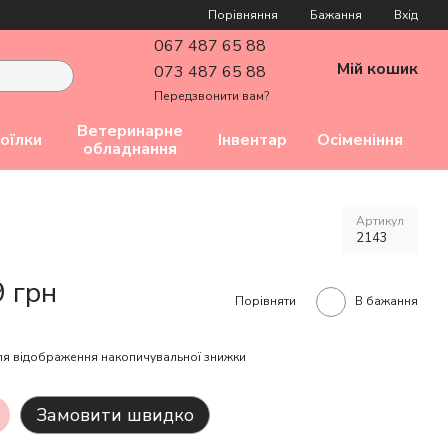
Порівняння
Бажання
Вхід
067 487 65 88
Мій кошик
073 487 65 88
Передзвонити вам?
Ветеринарне
оїлки
Інвентар
Осіменіння
обладнання
Артикул
2143
9 грн
Порівняти
В бажання
я відображення накопичувальної знижки
Замовити швидко