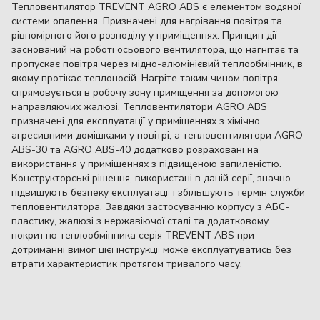
Тепловентилятор TREVENT AGRO ABS є елементом водяної
системи опалення. Призначені для нагрівання повітря та
рівномірного його розподілу у приміщеннях. Принцип дії
заснований на роботі осьового вентилятора, що нагнітає та
пропускає повітря через мідно-алюмінієвий теплообмінник, в
якому протікає теплоносій. Нагріте таким чином повітря
спрямовується в робочу зону приміщення за допомогою
направляючих жалюзі. Тепловентилятори AGRO ABS
призначені для експлуатації у приміщеннях з хімічно
агресивними домішками у повітрі, а тепловентилятори AGRO
ABS-30 та AGRO ABS-40 додатково розраховані на
використання у приміщеннях з підвищеною запиленістю.
Конструкторські рішення, використані в даній серії, значно
підвищують безпеку експлуатації і збільшують термін служби
тепловентилятора. Завдяки застосуванню корпусу з AБС-
пластику, жалюзі з нержавіючої сталі та додатковому
покриттю теплообмінника серія TREVENT ABS при
дотриманні вимог цієї інструкції може експлуатуватись без
втрати характеристик протягом тривалого часу.