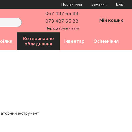
Порівняння
Бажання
Вхід
067 487 65 88
Мій кошик
073 487 65 88
Передзвонити вам?
Ветеринарне
оїлки
Інвентар
Осіменіння
обладнання