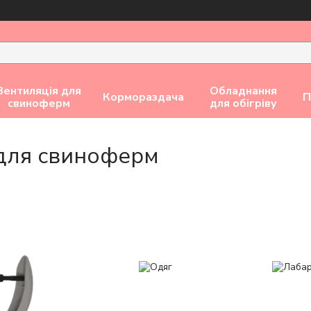
Вентиляція для
Обладнання
Кормораздача
П
свиноферм
для обігріву
для свиноферм