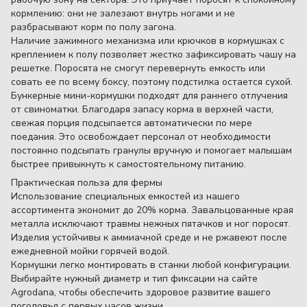
кормлению: они не залезают внутрь ногами и не
разбрасывают корм по полу загона.
Наличие зажимного механизма или крючков в кормушках с
креплением к полу позволяет жестко зафиксировать чашу на
решетке. Поросята не смогут перевернуть емкость или
совать ее по всему боксу, поэтому подстилка остается сухой.
Бункерные мини-кормушки подходят для раннего отлучения
от свиноматки. Благодаря запасу корма в верхней части,
свежая порция подсыпается автоматически по мере
поедания. Это освобождает персонал от необходимости
постоянно подсыпать гранулы вручную и помогает малышам
быстрее привыкнуть к самостоятельному питанию.
Практическая польза для фермы
Использование специальных емкостей из нашего
ассортимента экономит до 20% корма. Завальцованные края
металла исключают травмы нежных пятачков и ног поросят.
Изделия устойчивы к аммиачной среде и не ржавеют после
ежедневной мойки горячей водой.
Кормушки легко монтировать в станки любой конфигурации.
Выбирайте нужный диаметр и тип фиксации на сайте
Agrodana, чтобы обеспечить здоровое развитие вашего
поголовья с первых часов жизни.