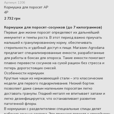
Артикул: 1206
Кормушка для поросят AP
4P
2 732 грн
Кормушки для поросят-сосунков (до 7 килограммов)
Первые дни жизни поросят определяют их дальнейший
иммунитет и темпы роста. В этот период важно приучать
малышей к гранулированному корму, обеспечивать
стерильность и удобный доступ к пище. Магазин Agrodana
предлагает специализированные емкости, разработанные
для работы в боксах для опороса. Такие емкости помогают
плавно перевести сосунков на сухой рацион без стресса и
потерь дорогостоящих смесей.
Особенности кормушек
Круглые чаши из нержавеющей стали – это классические
модели для первого подкармливания. Низкий бортик
позволяет даже самым маленьким поросятам легко
доставать гранулы. Гладкий металл не впитывает запахи и
легко дезинфицируется, что останавливает развитие
патогенной флоры.
В кормушках с разделителями специальные спицы делят
рабочую зону на сектора. Это приучает поросят к спокойному