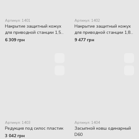
Артикул: 1401
Артикул: 1402
Накрытие защитный кожух
Накрытие защитный кожух
для приводной станции 1,5
для приводной станции 1,85
кВт Lega
кВт Super
6 309 грн
9 477 грн
Артикул: 1403
Артикул: 1404
Редукция под силос пластик
Засыпной ковш одинарный
D60
3 042 грн