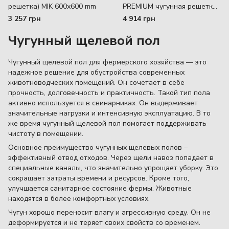
решетка) MIK 600х600 mm
PREMIUM чугунная решетка
635 x 1000 mm
3 257 грн
4 914 грн
Schulterplatte < 5% (bis 350
Чугунный щелевой пол
kg/m²)
Чугунный щелевой пол для фермерского хозяйства — это
надежное решение для обустройства современных
животноводческих помещений. Он сочетает в себе
прочность, долговечность и практичность. Такой тип пола
активно используется в свинарниках. Он выдерживает
значительные нагрузки и интенсивную эксплуатацию. В то
же время чугунный щелевой пол помогает поддерживать
чистоту в помещении.
Основное преимущество чугунных щелевых полов –
эффективный отвод отходов. Через щели навоз попадает в
специальные каналы, что значительно упрощает уборку. Это
сокращает затраты времени и ресурсов. Кроме того,
улучшается санитарное состояние фермы. Животные
находятся в более комфортных условиях.
Чугун хорошо переносит влагу и агрессивную среду. Он не
деформируется и не теряет своих свойств со временем.