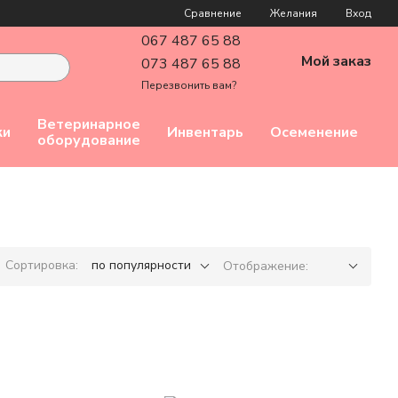
Сравнение
Желания
Вход
067 487 65 88
Мой заказ
073 487 65 88
Перезвонить вам?
Ветеринарное
ки
Инвентарь
Осеменение
оборудование
Сортировка:
по популярности
Отображение: