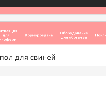
нтиляция
Оборудование
для
Кормороздача
Поил
для обогрева
виноферм
пол для свиней