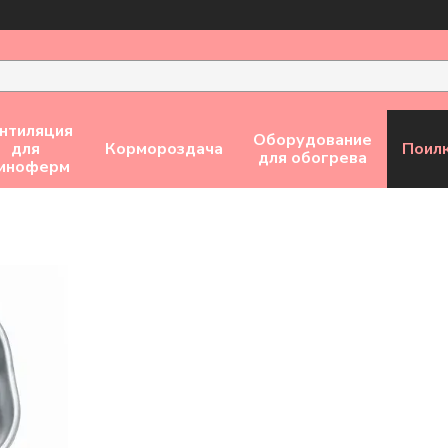
нтиляция
Оборудование
для
Кормороздача
Поил
для обогрева
виноферм