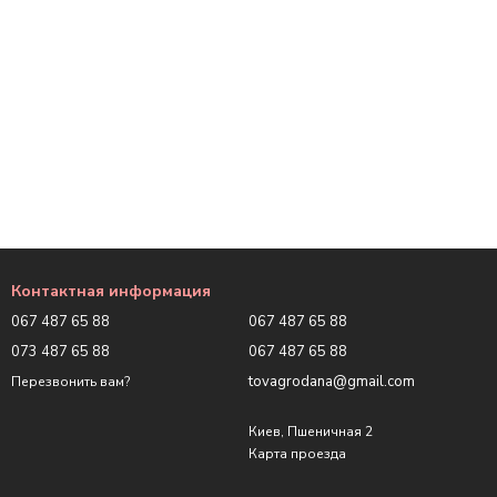
Контактная информация
067 487 65 88
067 487 65 88
073 487 65 88
067 487 65 88
tovagrodana@gmail.com
Перезвонить вам?
Киев, Пшеничная 2
Карта проезда