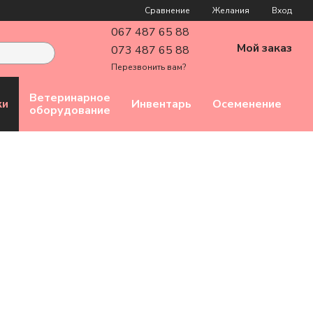
Сравнение
Желания
Вход
067 487 65 88
Мой заказ
073 487 65 88
Перезвонить вам?
Ветеринарное
ки
Инвентарь
Осеменение
оборудование