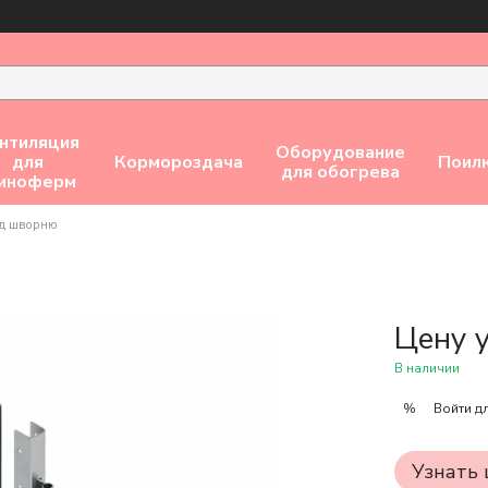
нтиляция
Оборудование
для
Кормороздача
Поил
для обогрева
виноферм
од шворню
Цену 
В наличии
Войти
дл
%
Узнать 