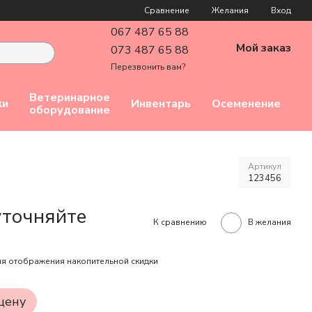
Сравнение
Желания
Вход
067 487 65 88
Мой заказ
073 487 65 88
Перезвонить вам?
Ветеринарное
ки
Инвентарь
Осеменение
оборудование
Артикул
123456
уточняйте
К сравнению
В желания
я отображения накопительной скидки
цену